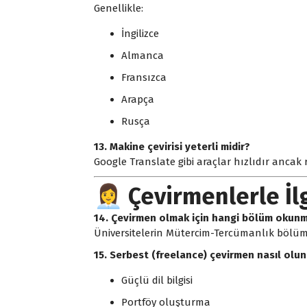
Genellikle:
İngilizce
Almanca
Fransızca
Arapça
Rusça
13. Makine çevirisi yeterli midir?
Google Translate
gibi araçlar hızlıdır ancak 
👩‍💼 Çevirmenlerle İl
14. Çevirmen olmak için hangi bölüm okunm
Üniversitelerin Mütercim-Tercümanlık bölümleri
15. Serbest (freelance) çevirmen nasıl olu
Güçlü dil bilgisi
Portföy oluşturma