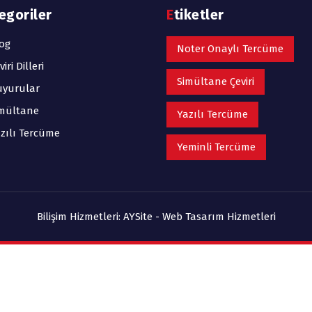
tegoriler
Etiketler
og
Noter Onaylı Tercüme
viri Dilleri
Simültane Çeviri
uyurular
mültane
Yazılı Tercüme
zılı Tercüme
Yeminli Tercüme
Bilişim Hizmetleri:
AYSite - Web Tasarım Hizmetleri