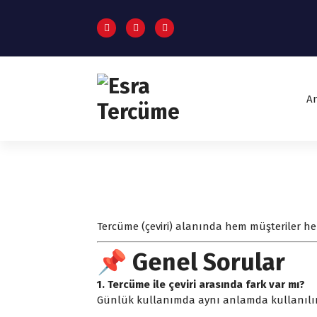
S
k
i
p
t
o
A
c
o
Ankara'da Tercüme Bürosu
n
t
e
n
t
Tercüme (çeviri) alanında hem müşteriler he
📌 Genel Sorular
1. Tercüme ile çeviri arasında fark var mı?
Günlük kullanımda aynı anlamda kullanılır. “