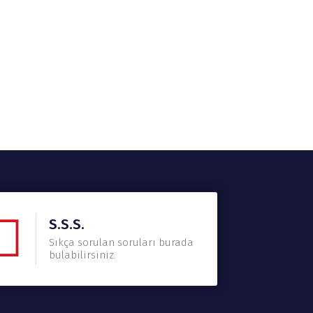
S.S.S.
Sıkça sorulan soruları burada
bulabilirsiniz.