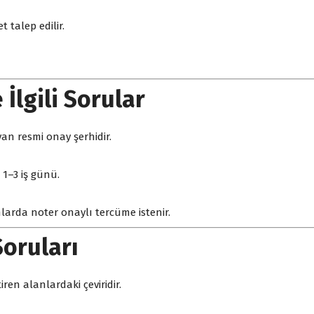
 talep edilir.
İlgili Sorular
an resmi onay şerhidir.
 1–3 iş günü.
arda noter onaylı tercüme istenir.
Soruları
ren alanlardaki çeviridir.