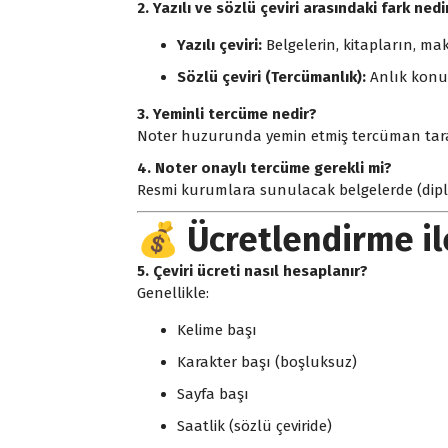
2. Yazılı ve sözlü çeviri arasındaki fark nedi
Yazılı çeviri:
Belgelerin, kitapların, mak
Sözlü çeviri (Tercümanlık):
Anlık konuş
3. Yeminli tercüme nedir?
Noter huzurunda yemin etmiş tercüman tarafın
4. Noter onaylı tercüme gerekli mi?
Resmi kurumlara sunulacak belgelerde (diplo
💰 Ücretlendirme ile
5. Çeviri ücreti nasıl hesaplanır?
Genellikle:
Kelime başı
Karakter başı (boşluksuz)
Sayfa başı
Saatlik (sözlü çeviride)