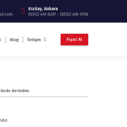
Kızılay, Ankara
il.com
(0312) 419 8297 - (0532) 418 0158
Fiyat Al
Blog
İletişim
linde derledim:
dır.