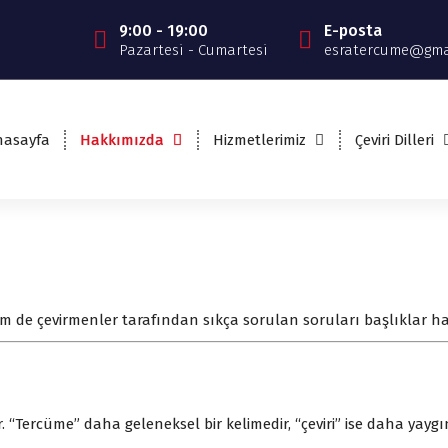
9:00 - 19:00
E-posta
Pazartesi - Cumartesi
esratercume@gma
nasayfa
Hakkımızda
Hizmetlerimiz
Çeviri Dilleri
m de çevirmenler tarafından sıkça sorulan soruları başlıklar ha
Tercüme” daha geleneksel bir kelimedir, “çeviri” ise daha yaygın