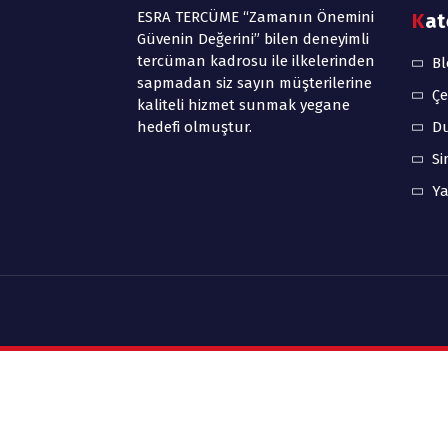
ESRA TERCÜME “Zamanın Önemini
Ka
Güvenin Değerini” bilen deneyimli
tercüman kadrosu ile ilkelerinden
Bl
sapmadan siz sayın müşterilerine
Çe
kaliteli hizmet sunmak yegane
hedefi olmuştur.
D
Si
Ya